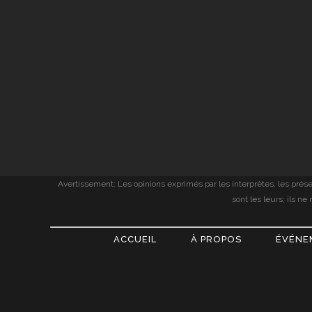
Avertissement: Les opinions exprimés par les interprètes, les prése
sont les leurs; ils n
ACCUEIL
À PROPOS
ÉVÉNE