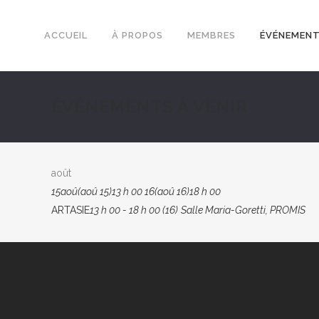
ACCUEIL
À PROPOS
MEMBRES
ÉVÉNEMEN
ÉVÉNEMENTS À VENIR
août
15
aoû
(aoû 15)
13 h 00
16
(aoû 16)
18 h 00
ARTASIE
13 h 00 - 18 h 00 (16)
Salle Maria-Goretti, PROMIS