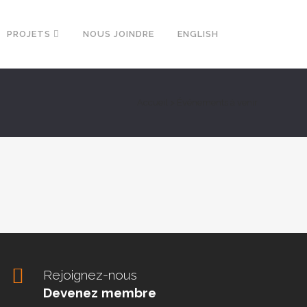
PROJETS
NOUS JOINDRE
ENGLISH
Accueil
>
Événements à venir
Rejoignez-nous
Devenez membre