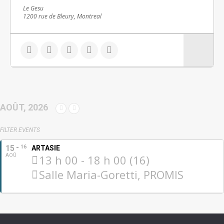
Le Gesu
1200 rue de Bleury, Montreal
AOÛT, 2026
FILTER EVENTS
15
16
ARTASIE
AOÛ
13 h 00 - 18 h 00 (16)
Salle Maria-Goretti, PROMIS