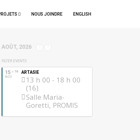
PROJETS
NOUS JOINDRE
ENGLISH
AOÛT, 2026
FILTER EVENTS
15
16
ARTASIE
AOÛ
13 h 00 - 18 h 00
(16)
Salle Maria-
Goretti, PROMIS