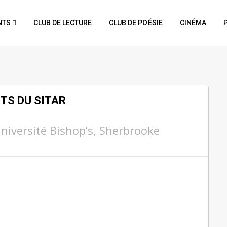
NTS
CLUB DE LECTURE
CLUB DE POÉSIE
CINÉMA
TS DU SITAR
niversité Bishop’s, Sherbrooke