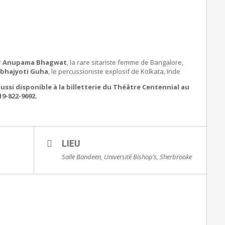
r
Anupama Bhagwat
, la rare sitariste femme de Bangalore,
bhajyoti Guha
, le percussioniste explosif de Kolkata, Inde
aussi disponible à la billetterie du Théâtre Centennial au
9-822-9692.
LIEU
Salle Bandeen, Université Bishop’s, Sherbrooke