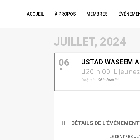
ACCUEIL
À PROPOS
MEMBRES
ÉVÉNEME
JUILLET, 2024
06
USTAD WASEEM A
20 h 00
Jeune
JUIL
Catégorie:
Série Pluricité
DÉTAILS DE L'ÉVÉNEMENT
LE CENTRE CUL