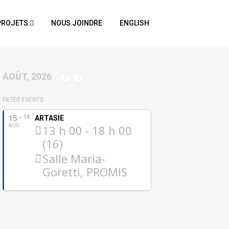
PROJETS
NOUS JOINDRE
ENGLISH
AOÛT, 2026
FILTER EVENTS
15
16
ARTASIE
AOÛ
13 h 00 - 18 h 00
(16)
Salle Maria-
Goretti, PROMIS