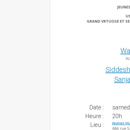
JEUNE
U
GRAND VRTUOSE ET SE
Wa
Ac
Siddesh
Sanj
Date :
samedi 
Heure :
20h
Jeunes m
Lieu :
684, rue S